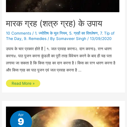
मारक ग्रह (शत्रु ग्रह) के उपाय
10 Comments
/
1. ज्योतिष के मूल नियम
,
5. ग्रहों का विश्लेषण
,
7. Tip of
The Day
,
9. Remedies
/ By
Somaveer Singh
/
13/09/2020
उपाय के चार प्रकार होते हैं | १. जल प्रवाह करना२. दान करना३. रत्न धारण
करना४. पाठ पूजन करना कुंडली का पूरी तरह विवेचन करने के बाद ही यह पता
लगाया जा सकता है कि किस ग्रह का दान करना है I किस का रत्न धारण करना है
और किस ग्रह का पाठ पूजन एवं जल प्रवाह करना है …
मारक
Read More »
ग्रह
(शत्रु
ग्रह)
के
Apr
9
उपाय