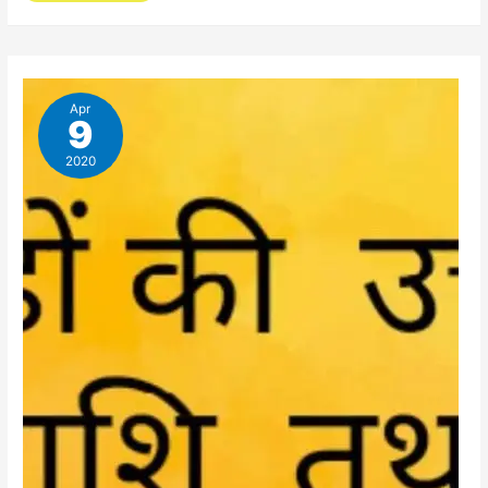
(Retrograde)
तथा
अस्त
(Combust)
Apr
9
गृह
का
2020
क्या
अर्थ
है
?