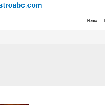
astroabc.com
Home
ग