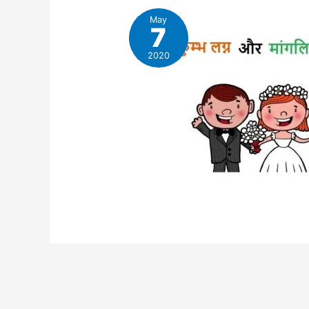
May
7
2020