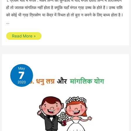
1. प्रथम भाव में मंगल : मकर लग्न की कुण्डली में यदि मंगल देवता लग्न में विराजमान
हों तो जातक मांगलिक नहीं होता है क्यूंकि यहाँ मंगल ग्रह उच्च के होते हैं I उच्च राशि
को कोई भी ग्रह त्रिकोण या केंद्र में स्थित हो तो बुरा न करने के लिए बाध्य होता है I
…
मकर
Read More »
लग्न
और
मांगलिक
योग
May
7
2020