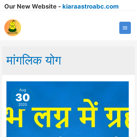
Our New Website -
kiaraastroabc.com
Main
Men
मांगलिक योग
Aug
30
2020