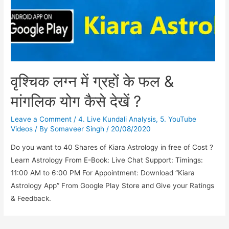
वृश्चिक लग्न में ग्रहों के फल &
मांगलिक योग कैसे देखें ?
Leave a Comment
/
4. Live Kundali Analysis
,
5. YouTube
Videos
/ By
Somaveer Singh
/
20/08/2020
Do you want to 40 Shares of Kiara Astrology in free of Cost ?
Learn Astrology From E-Book: Live Chat Support: Timings:
11:00 AM to 6:00 PM For Appointment: Download “Kiara
Astrology App” From Google Play Store and Give your Ratings
& Feedback.