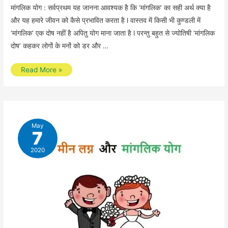
मांगलिक योग : सर्वप्रथम यह जानना आवश्यक है कि ‘मांगलिक’ का सही अर्थ क्या है
और यह हमारे जीवन को कैसे प्रभावित करता है l वास्तव में किसी भी कुण्डली में
‘मांगलिक’ एक दोष नहीं है अपितु योग माना जाता है l परन्तु बहुत से ज्योतिषी ‘मांगलिक
दोष’ कहकर लोगों के मनों को डर और …
मांगलिक
Read More »
योग
देखने
में
95%
May
7
ज्योतिषी
गलती
2020
क्यों
करते
हैं
?