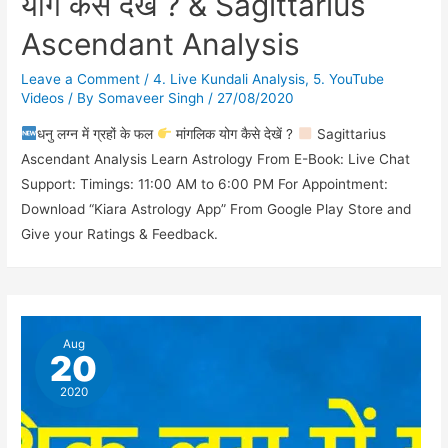
योग कैसे देखें ? & Sagittarius
Ascendant Analysis
Leave a Comment
/
4. Live Kundali Analysis
,
5. YouTube
Videos
/ By
Somaveer Singh
/
27/08/2020
धनु लग्न में ग्रहों के फल
मांगलिक योग कैसे देखें ?
Sagittarius
Ascendant Analysis Learn Astrology From E-Book: Live Chat
Support: Timings: 11:00 AM to 6:00 PM For Appointment:
Download “Kiara Astrology App” From Google Play Store and
Give your Ratings & Feedback.
Aug
20
2020