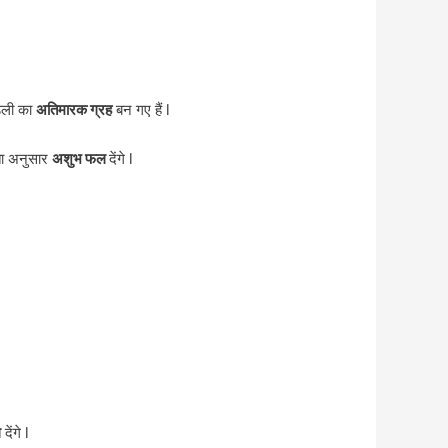
्डली का
अतिमारक ग्रह
बन गए हैं l
षमता अनुसार
अशुभ फल
देंगे l
ल
देंगे l