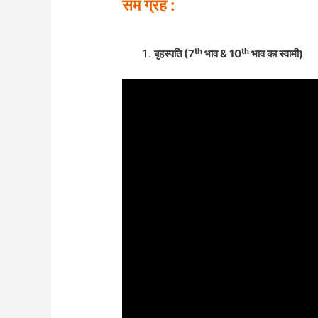
सम ग्रह :
th
th
बृहस्पति (7
भाव & 10
भाव का स्वामी)