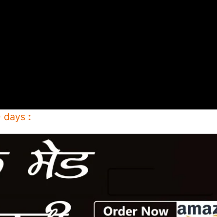
10 days
: