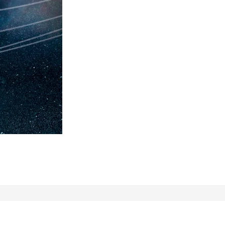
ग्रह
कैसे
देखें
?