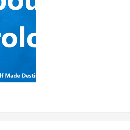
Thought
About
Astrology