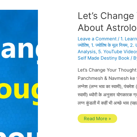
Let’s Change
About Astrol
Leave a Comment
/
1. Lear
ज्योतिष
,
1. ज्योतिष के मूल नियम
,
2. उ
Analysis
,
5. YouTube Video
Self Made Destiny Book
/ 
Let’s Change Your Thought 
Panchmesh & Navmesh ke fal 
लग्नेश (लग्न भाव का स्वामी), पंचमे
स्वामी) थ्योरी के अनुसार योगकारक ग्
लग्न कुंडली में कहीं भी अच्छे भाव (पह
Let’s
Read More »
Change
Your