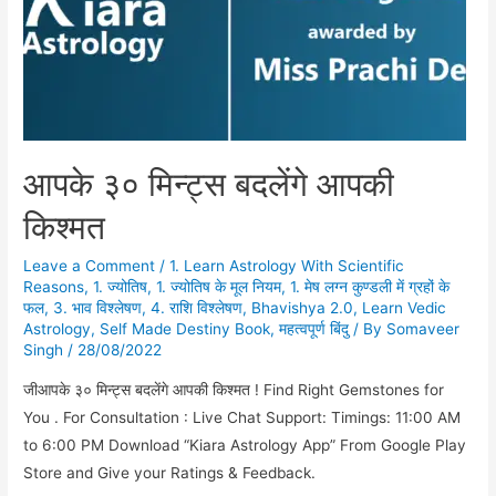
आपके ३० मिन्ट्स बदलेंगे आपकी
किश्मत
Leave a Comment
/
1. Learn Astrology With Scientific
Reasons
,
1. ज्योतिष
,
1. ज्योतिष के मूल नियम
,
1. मेष लग्न कुण्डली में ग्रहों के
फल
,
3. भाव विश्लेषण
,
4. राशि विश्लेषण
,
Bhavishya 2.0
,
Learn Vedic
Astrology
,
Self Made Destiny Book
,
महत्वपूर्ण बिंदु
/ By
Somaveer
Singh
/
28/08/2022
जीआपके ३० मिन्ट्स बदलेंगे आपकी किश्मत ! Find Right Gemstones for
You . For Consultation : Live Chat Support: Timings: 11:00 AM
to 6:00 PM Download “Kiara Astrology App” From Google Play
Store and Give your Ratings & Feedback.