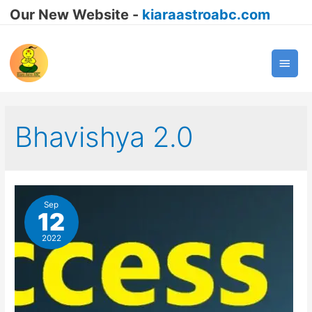
Our New Website -
kiaraastroabc.com
Main
Men
Bhavishya 2.0
Sep
12
2022