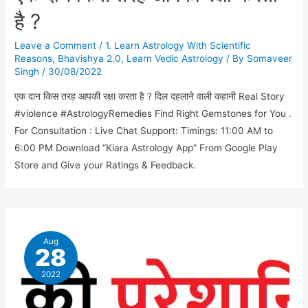
है ?
Leave a Comment
/
1. Learn Astrology With Scientific
Reasons
,
Bhavishya 2.0
,
Learn Vedic Astrology
/ By
Somaveer
Singh
/
30/08/2022
एक दान किस तरह आपकी रक्षा करता है ? दिल दहलाने वाली कहानी Real Story
#violence #AstrologyRemedies Find Right Gemstones for You .
For Consultation : Live Chat Support: Timings: 11:00 AM to
6:00 PM Download “Kiara Astrology App” From Google Play
Store and Give your Ratings & Feedback.
Aug
28
2022