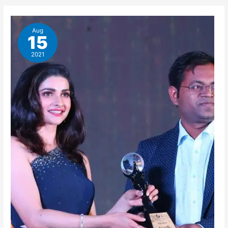
कैसे
देखता
Aug
15
है
||
2021
ग्रहण
दोष
को
कैसे
समाप्त
करें
||
जीवन
में
सुख-
दुःख
क्यों
आता
है