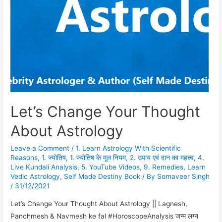
Let’s Change Your Thought
About Astrology
Leave a Comment
/
1. Learn Astrology With Scientific
Reasons
,
1. ज्योतिष
,
1. ज्योतिष के मूल नियम
,
2. उपाय एवं दान का महत्त्व
,
4.
Live Kundali Analysis
,
5. YouTube Videos
,
9. Remedies
,
Learn
Vedic Astrology
,
Self Made Destiny Book
/ By
Somaveer Singh
/
31/12/2021
Let’s Change Your Thought About Astrology || Lagnesh,
Panchmesh & Navmesh ke fal #HoroscopeAnalysis जन्म लग्न