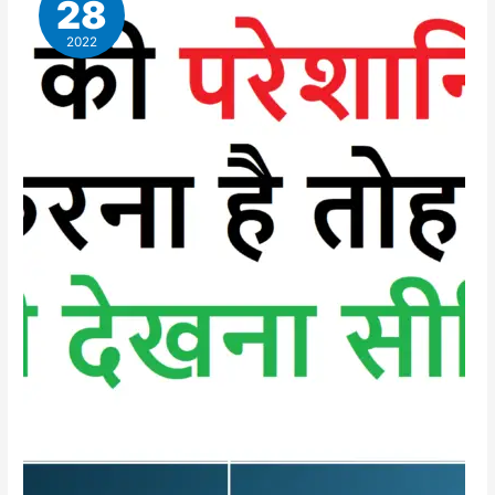
28
धारण
कर
2022
सकते
हैं
?