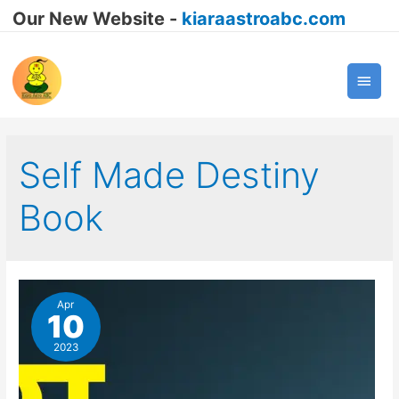
Our New Website -
kiaraastroabc.com
Main
Men
Self Made Destiny
Book
Apr
10
2023