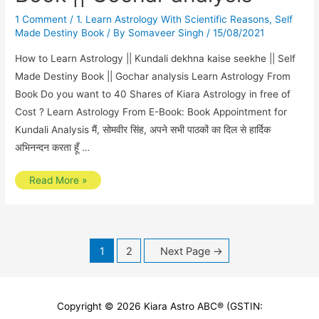
1 Comment
/
1. Learn Astrology With Scientific Reasons
,
Self
Made Destiny Book
/ By
Somaveer Singh
/
15/08/2021
How to Learn Astrology || Kundali dekhna kaise seekhe || Self
Made Destiny Book || Gochar analysis Learn Astrology From
Book Do you want to 40 Shares of Kiara Astrology in free of
Cost ? Learn Astrology From E-Book: Book Appointment for
Kundali Analysis मैं, सोमवीर सिंह, अपने सभी पाठकों का दिल से हार्दिक
अभिनन्दन करता हूँ …
How
Read More »
to
Learn
Astrology
Posts
1
2
Next Page
→
||
pagination
Kundali
dekhna
kaise
Copyright © 2026
Kiara Astro ABC
® (GSTIN: