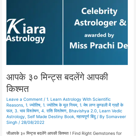
आपके ३० मिन्ट्स बदलेंगे आपकी
किश्मत
Leave a Comment
/
1. Learn Astrology With Scientific
Reasons
,
1. ज्योतिष
,
1. ज्योतिष के मूल नियम
,
1. मेष लग्न कुण्डली में ग्रहों के
फल
,
3. भाव विश्लेषण
,
4. राशि विश्लेषण
,
Bhavishya 2.0
,
Learn Vedic
Astrology
,
Self Made Destiny Book
,
महत्वपूर्ण बिंदु
/ By
Somaveer
Singh
/
28/08/2022
जीआपके ३० मिन्ट्स बदलेंगे आपकी किश्मत ! Find Right Gemstones for