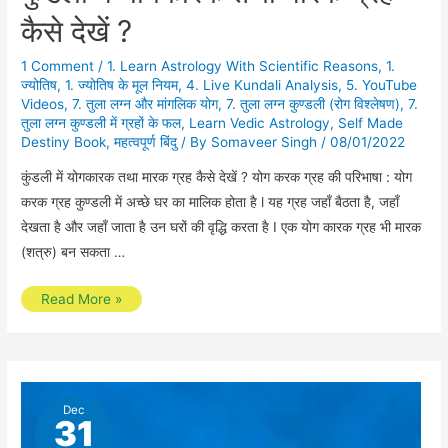
कैसे देखें ?
1 Comment
/
1. Learn Astrology With Scientific Reasons
,
1.
ज्योतिष
,
1. ज्योतिष के मूल नियम
,
4. Live Kundali Analysis
,
5. YouTube
Videos
,
7. तुला लग्न और मांगलिक योग
,
7. तुला लग्न कुण्डली (रोग विश्लेषण)
,
7.
तुला लग्न कुण्डली में ग्रहों के फल
,
Learn Vedic Astrology
,
Self Made
Destiny Book
,
महत्वपूर्ण बिंदु
/ By
Somaveer Singh
/
08/01/2022
कुंडली में योगकारक तथा मारक ग्रह कैसे देखें ? योग करक ग्रह की परिभाषा : योग
करक ग्रह कुण्डली में अच्छे घर का मालिक होता है l यह ग्रह जहाँ बैठता है, जहाँ
देखता है और जहाँ जाता है उन घरों की वृद्धि करता है I एक योग कारक ग्रह भी मारक
(शत्रु) बन सकता …
कुंडली
Read More »
में
योगकारक
तथा
मारक
Dec
31
ग्रह